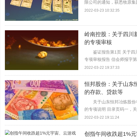
限公司的通知，获悉牧原集
示，牧原集团本次质押数量为
2022-03-23 10:32:35
比例为...
岭南控股：关于四川新
的专项审核
鉴证报告第1页 关于四
专项审核报告 信会师报字第Z
们接受委托，审核了后附的广
2022-03-22 19:37:33
恒邦股份：关于山东
的存款、贷款等
关于山东恒邦冶炼股份
的专项说明 目录页码一，
款，贷款等金融业务的专项
2022-03-22 19:11:24
司关联交易...
创指午间收跌超1%