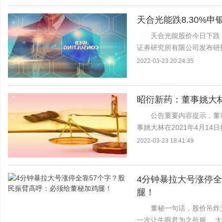
天合光能跌8.30%
天合光能股价今日下跌，
证券研究所有限公司发布研
得突破》，研究员为张雷，陈
2022-03-23 20:24:35
昭衍新药：董事姚大林
公告重要内容提示，董
事姚大林在2021年4月14
0.025%由于公司于2021
2022-03-23 18:41:49
4分钟暴拉大号涨停全
腿！
董秘一句话，股价吊炸
一次让牛眼君为之折服。 