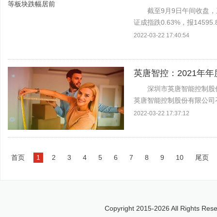
截至9月9日午间收盘，三
证成指跌0.63%，报14595
务，可燃冰，煤炭开采加工等
2022-03-22 17:40:54
英唐智控：2021年
深圳市英唐智能控制股份
英唐智能控制股份有限公司
2021年年度报告及摘要。
2022-03-22 17:37:12
发...
首页
1
2
3
4
5
6
7
8
9
10
尾页
Copyright 2015-
2026 All Right