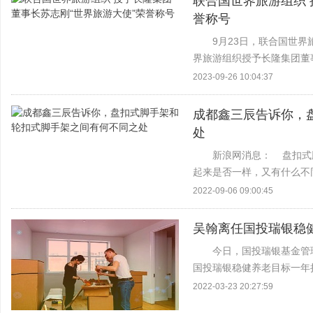
联合国世界旅游组织 
誉称号
9月23日，联合国世
界旅游组织授予长隆集团董
第一位获此殊荣的中国大陆
2023-09-26 10:04:37
生长期致力于...
成都鑫三辰告诉你，
处
新浪网消息： 盘扣式
起来是否一样，又有什么不
架和盘扣式脚手架的不同之处：
2022-09-06 09:00:45
吴翰离任国投瑞银稳
今日，国投瑞银基金管
国投瑞银稳健养老目标一年持
2002年6月任广东证券股份有
2022-03-23 20:27:59