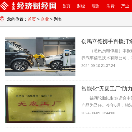
首页
财经
理财
消费
产业
您的位置：
首页
>
企业
> 列表
中国经济财经网
创鸿立德携手百援打
（通讯员谢偉鑫）本报
养汽车信息技术有限公司，
肩，强强联手，共同打造新
2024-09-10 21:37:24
司董事长毛晓碧介绍，公...
智能化“无废工厂”助
锦湖轮胎以制造适合中
产品为己任。今年6月，锦湖
获得“低碳发展领军“奖，
2024-08-05 13:44:00
业单位”、“...