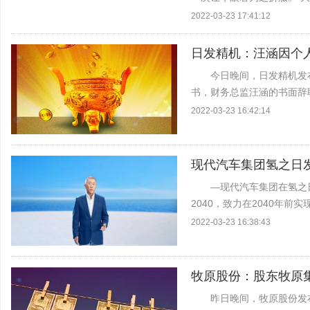
是:元~宇~宙~！ 要说开
2022-03-23 17:41:12
来，...
日发精机：汪涵因个
今日晚间，日发精机发
书，财务总监汪涵的书面辞
申请自送达公司董事会之日
2022-03-23 16:42:14
务 日发精机表示...
现代汽车集团氢之日发
—现代汽车集团在氢之日
2040，致力在2040年
车集团将在2028年率先成
2022-03-23 16:38:43
牧原股份：股东牧原集
昨日晚间，牧原股份发